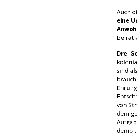
Auch di
eine U
Anwoh
Beirat 
Drei G
koloni
sind al
braucht
Ehrung 
Entsch
von Str
dem ge
Aufgab
demokr