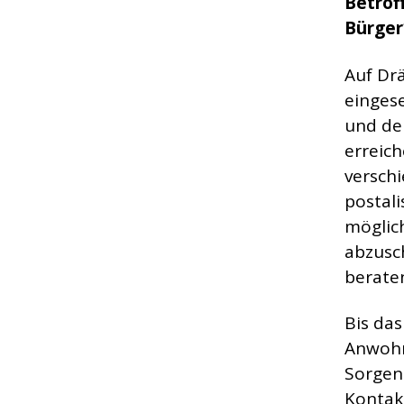
Betrof
Bürger
Auf Dr
eingese
und den
erreich
versch
postali
möglich
abzusc
berate
Bis das
Anwohn
Sorgen 
Kontakt