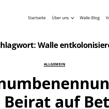
Startseite
Über uns
Walle-Blog
V
chlagwort:
Walle entkolonisie
Kategorien
ALLGEMEIN
enumbenennung
 Beirat auf Be