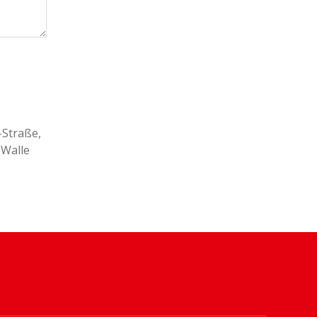
-Straße
,
,
Walle