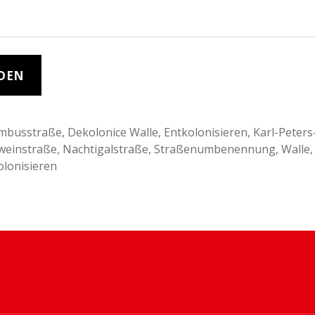
mbusstraße
,
Dekolonice Walle
,
Entkolonisieren
,
Karl-Peters
weinstraße
,
Nachtigalstraße
,
Straßenumbenennung
,
Walle
rter
olonisieren