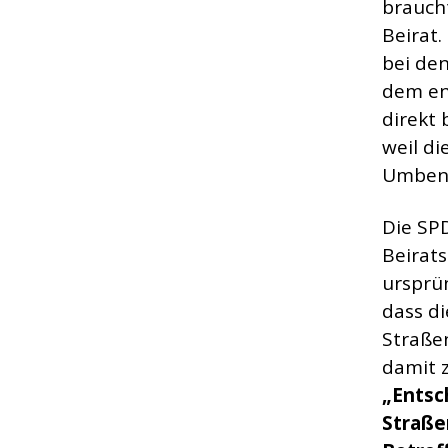
braucht
Beirat
bei de
dem en
direkt 
weil di
Umbene
Die SPD
Beirats
ursprün
dass d
Straße
damit 
„Entsc
Straße