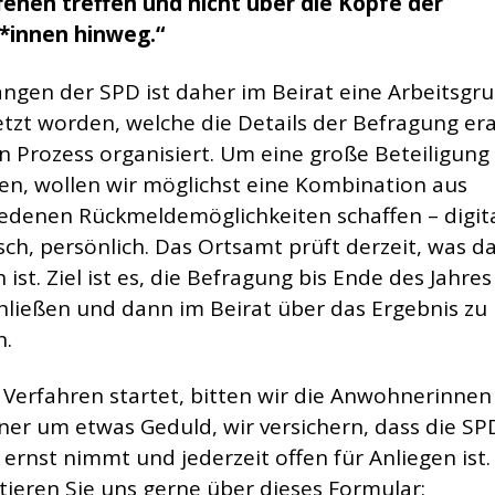
fenen treffen und nicht über die Köpfe der
*innen hinweg.“
ängen der SPD ist daher im Beirat eine Arbeitsgr
tzt worden, welche die Details der Befragung era
 Prozess organisiert. Um eine große Beteiligung
en, wollen wir möglichst eine Kombination aus
iedenen Rückmeldemöglichkeiten schaffen – digita
sch, persönlich. Das Ortsamt prüft derzeit, was d
 ist. Ziel ist es, die Befragung bis Ende des Jahres
hließen und dann im Beirat über das Ergebnis zu
n.
 Verfahren startet, bitten wir die Anwohnerinne
er um etwas Geduld, wir versichern, dass die SP
ernst nimmt und jederzeit offen für Anliegen ist.
ieren Sie uns gerne über dieses Formular: