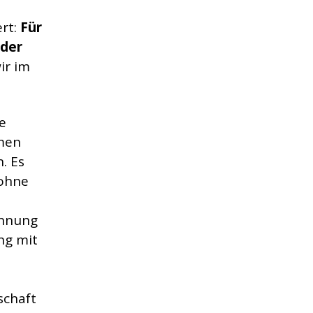
ert:
Für
 der
ir im
e
amen
. Es
 ohne
ennung
ng mit
schaft