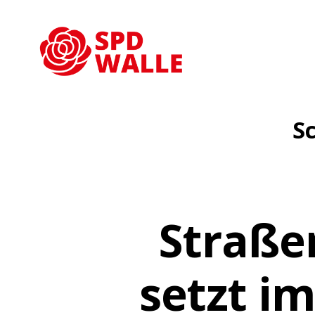
SPD
Bremen-
Walle
S
Straß
setzt im