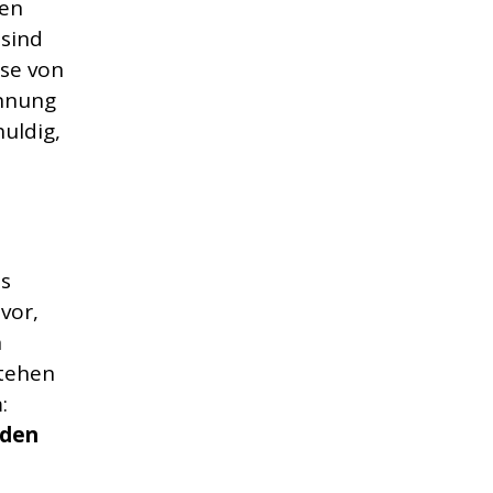
den
 sind
ese von
nnung
huldig,
es
vor,
n
stehen
:
nden