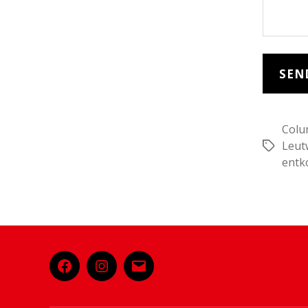
Colu
Leut
Schlagwö
entk
Facebook
Instagram
E-
Mail