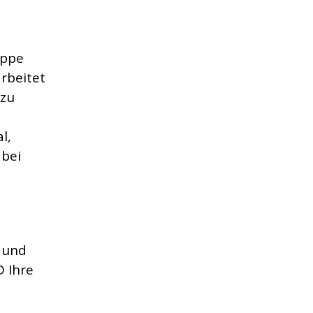
uppe
rbeitet
 zu
l,
abei
n und
D Ihre