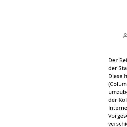
Der Bei
der Sta
Diese h
(Columb
umzube
der Ko
Interne
Vorges
verschi