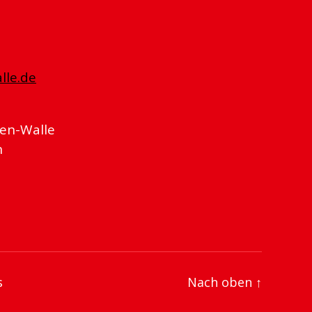
lle.de
en-Walle
n
s
Nach oben
↑